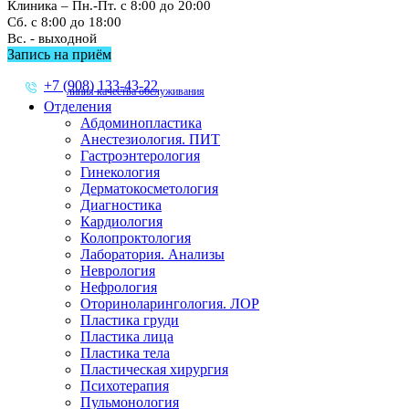
Клиника – Пн.-Пт. с 8:00 до 20:00
Сб. с 8:00 до 18:00
Вс. - выходной
Запись на приём
+7 (908) 133-43-22
линия качества обслуживания
Отделения
Абдоминопластика
Анестезиология. ПИТ
Гастроэнтерология
Гинекология
Дерматокосметология
Диагностика
Кардиология
Колопроктология
Лаборатория. Анализы
Неврология
Нефрология
Оториноларингология. ЛОР
Пластика груди
Пластика лица
Пластика тела
Пластическая хирургия
Психотерапия
Пульмонология