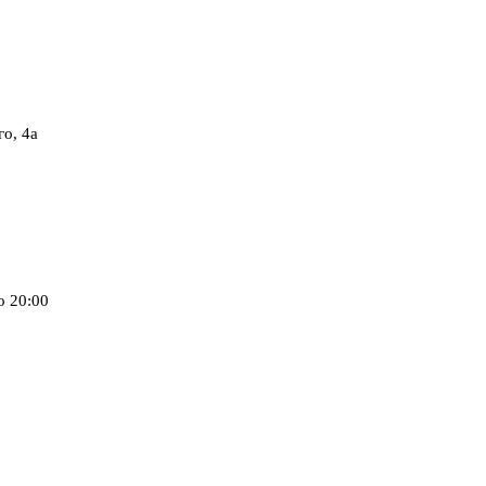
о, 4а
о 20:00