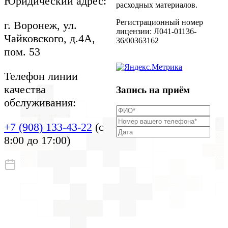
Юридический адрес:
Приказы на проведение
расходных материалов.
акций
Документы
Регистрационный номер
г. Воронеж, ул.
Информация для
лицензии: Л041-01136-
Чайковского, д.4А,
пациентов
36/00363162
пом. 53
Телефон линии
качества
Запись на приём
обслуживания:
+7 (908) 133-43-22
(с
8:00 до 17:00)