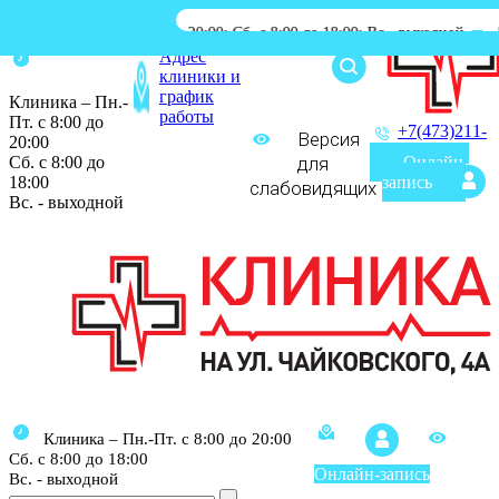
.-Пт. с 8:00 до 20:00; Сб. с 8:00 до 18:00; Вс.- выходной
|
Процедурн
Адрес
клиники и
график
Клиника – Пн.-
работы
Пт. с 8:00 до
+7(473)211-
Версия
20:00
03-03
Сб. с 8:00 до
для
Онлайн-
18:00
запись
слабовидящих
Вс. - выходной
Клиника – Пн.-Пт. с 8:00 до 20:00
Сб. с 8:00 до 18:00
Онлайн-запись
Вс. - выходной