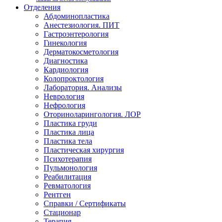
Отделения
Абдоминопластика
Анестезиология. ПИТ
Гастроэнтерология
Гинекология
Дерматокосметология
Диагностика
Кардиология
Колопроктология
Лаборатория. Анализы
Неврология
Нефрология
Оториноларингология. ЛОР
Пластика груди
Пластика лица
Пластика тела
Пластическая хирургия
Психотерапия
Пульмонология
Реабилитация
Ревматология
Рентген
Справки / Сертификаты
Стационар
Терапия