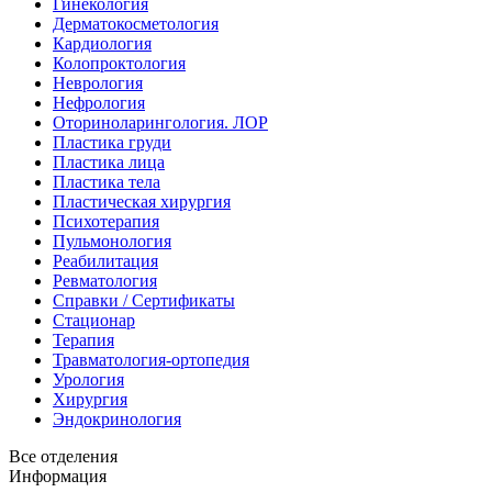
Гинекология
Дерматокосметология
Кардиология
Колопроктология
Неврология
Нефрология
Оториноларингология. ЛОР
Пластика груди
Пластика лица
Пластика тела
Пластическая хирургия
Психотерапия
Пульмонология
Реабилитация
Ревматология
Справки / Сертификаты
Стационар
Терапия
Травматология-ортопедия
Урология
Хирургия
Эндокринология
Все отделения
Информация