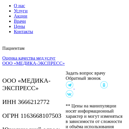
О нас
Услуги
Акции
Врачи
Цены
Контакты
Пациентам
Оценка качества мед.услуг
Клиника на ул.
ООО «МЕДИКА-ЭКСПРЕСС»
Чайковского, 4А
Согласие на обработку,
Задать вопрос врачу
хранение и передачу
Обратный звонок
персональных данных
ООО «МЕДИКА-
Политика в отношении
ЭКСПРЕСС»
обработки персональных
данных
Согласие пациента на
ИНН 3666212772
осмотр
** Цены на манипуляции
Правила внутреннего
носят информационный
ОГРН 1163668107503
распорядка
характер и могут изменяться
Контролирующие
в зависимости от сложности
организации
и объёма использования