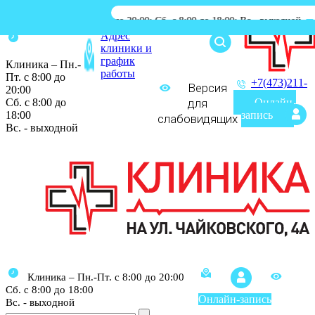
н.-Пт. с 8:00 до 20:00; Сб. с 8:00 до 18:00; Вс.- выходной
|
Процеду
Адрес
клиники и
график
Клиника – Пн.-
работы
Пт. с 8:00 до
+7(473)211-
Версия
20:00
03-03
Сб. с 8:00 до
для
Онлайн-
18:00
запись
слабовидящих
Вс. - выходной
Клиника – Пн.-Пт. с 8:00 до 20:00
Сб. с 8:00 до 18:00
Онлайн-запись
Вс. - выходной