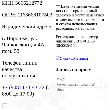
Согласие пациента на
ИНН 3666212772
осмотр
** Цены на манипуляции
Правила внутреннего
носят информационный
ОГРН 1163668107503
распорядка
характер и могут изменяться
Контролирующие
в зависимости от сложности
организации
и объёма использования
Юридический адрес:
Приказы на проведение
расходных материалов.
акций
Документы
Регистрационный номер
г. Воронеж, ул.
Информация для
лицензии: Л041-01136-
Чайковского, д.4А,
пациентов
36/00363162
пом. 53
Телефон линии
качества
Запись на приём
обслуживания:
+7 (908) 133-43-22
(с
8:00 до 17:00)