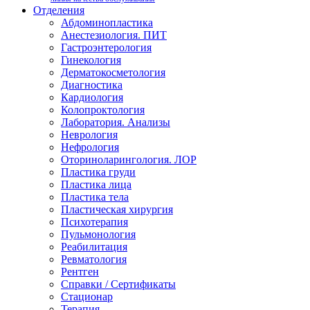
Отделения
Абдоминопластика
Анестезиология. ПИТ
Гастроэнтерология
Гинекология
Дерматокосметология
Диагностика
Кардиология
Колопроктология
Лаборатория. Анализы
Неврология
Нефрология
Оториноларингология. ЛОР
Пластика груди
Пластика лица
Пластика тела
Пластическая хирургия
Психотерапия
Пульмонология
Реабилитация
Ревматология
Рентген
Справки / Сертификаты
Стационар
Терапия