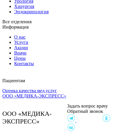
Урология
Хирургия
Эндокринология
Все отделения
Информация
О нас
Услуги
Акции
Врачи
Цены
Контакты
Пациентам
Оценка качества мед.услуг
Клиника на ул.
ООО «МЕДИКА-ЭКСПРЕСС»
Чайковского, 4А
Согласие на обработку,
Задать вопрос врачу
хранение и передачу
Обратный звонок
персональных данных
ООО «МЕДИКА-
Политика в отношении
ЭКСПРЕСС»
обработки персональных
данных