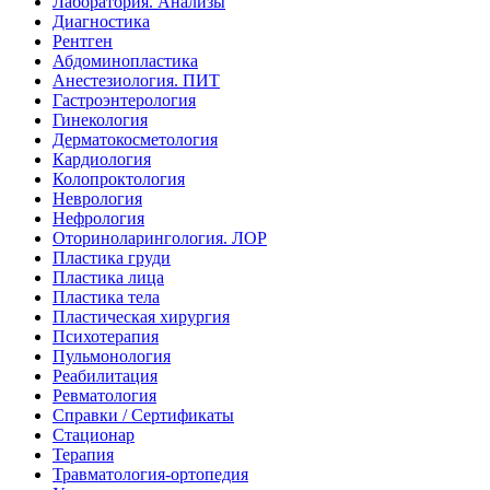
Лаборатория. Анализы
Диагностика
Рентген
Абдоминопластика
Анестезиология. ПИТ
Гастроэнтерология
Гинекология
Дерматокосметология
Кардиология
Колопроктология
Неврология
Нефрология
Оториноларингология. ЛОР
Пластика груди
Пластика лица
Пластика тела
Пластическая хирургия
Психотерапия
Пульмонология
Реабилитация
Ревматология
Справки / Сертификаты
Стационар
Терапия
Травматология-ортопедия