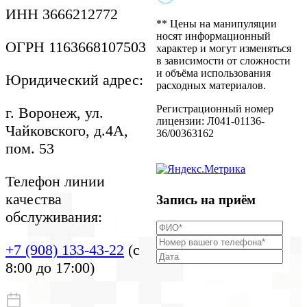
Согласие пациента на
ИНН 3666212772
осмотр
** Цены на манипуляции
Правила внутреннего
носят информационный
ОГРН 1163668107503
распорядка
характер и могут изменяться
Контролирующие
в зависимости от сложности
организации
и объёма использования
Юридический адрес:
Приказы на проведение
расходных материалов.
акций
Документы
Регистрационный номер
г. Воронеж, ул.
Информация для
лицензии: Л041-01136-
Чайковского, д.4А,
пациентов
36/00363162
пом. 53
Телефон линии
качества
Запись на приём
обслуживания:
+7 (908) 133-43-22
(с
8:00 до 17:00)