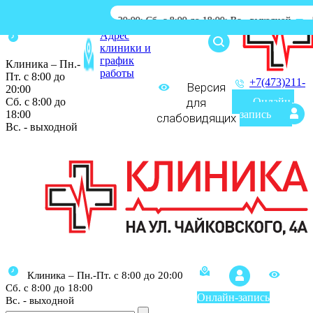
-Пт. с 8:00 до 20:00; Сб. с 8:00 до 18:00; Вс.- выходной
|
Процедурн
Адрес
клиники и
график
Клиника – Пн.-
работы
Пт. с 8:00 до
+7(473)211-
Версия
20:00
03-03
Сб. с 8:00 до
для
Онлайн-
18:00
запись
слабовидящих
Вс. - выходной
Клиника – Пн.-Пт. с 8:00 до 20:00
Сб. с 8:00 до 18:00
Онлайн-запись
Вс. - выходной