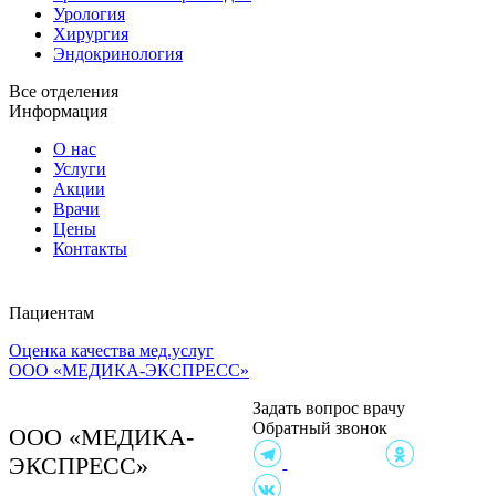
Урология
Хирургия
Эндокринология
Все отделения
Информация
О нас
Услуги
Акции
Врачи
Цены
Контакты
Пациентам
Оценка качества мед.услуг
Клиника на ул.
ООО «МЕДИКА-ЭКСПРЕСС»
Чайковского, 4А
Согласие на обработку,
Задать вопрос врачу
хранение и передачу
Обратный звонок
персональных данных
ООО «МЕДИКА-
Политика в отношении
ЭКСПРЕСС»
обработки персональных
данных