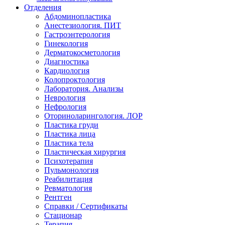
Отделения
Абдоминопластика
Анестезиология. ПИТ
Гастроэнтерология
Гинекология
Дерматокосметология
Диагностика
Кардиология
Колопроктология
Лаборатория. Анализы
Неврология
Нефрология
Оториноларингология. ЛОР
Пластика груди
Пластика лица
Пластика тела
Пластическая хирургия
Психотерапия
Пульмонология
Реабилитация
Ревматология
Рентген
Справки / Сертификаты
Стационар
Терапия