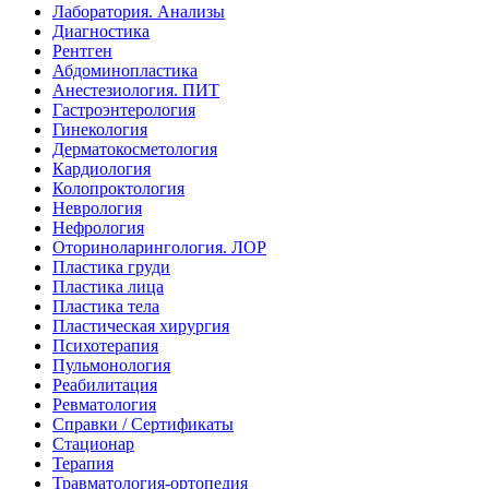
Лаборатория. Анализы
Диагностика
Рентген
Абдоминопластика
Анестезиология. ПИТ
Гастроэнтерология
Гинекология
Дерматокосметология
Кардиология
Колопроктология
Неврология
Нефрология
Оториноларингология. ЛОР
Пластика груди
Пластика лица
Пластика тела
Пластическая хирургия
Психотерапия
Пульмонология
Реабилитация
Ревматология
Справки / Сертификаты
Стационар
Терапия
Травматология-ортопедия