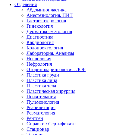
Отделения
Абдоминопластика
Анестезиология. ПИТ
Гастроэнтерология
Гинекология
Дерматокосметология
Диагностика
Кардиология
Колопроктология
Лаборатория. Анализы
Неврология
Нефрология
Оториноларингология. ЛОР
Пластика груди
Пластика лица
Пластика тела
Пластическая хирургия
Психотерапия
Пульмонология
Реабилитация
Ревматология
Рентген
Справки / Сертификаты
Стационар
Терапия