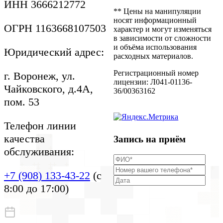
Согласие пациента на
ИНН 3666212772
осмотр
** Цены на манипуляции
Правила внутреннего
носят информационный
ОГРН 1163668107503
распорядка
характер и могут изменяться
Контролирующие
в зависимости от сложности
организации
и объёма использования
Юридический адрес:
Приказы на проведение
расходных материалов.
акций
Документы
Регистрационный номер
г. Воронеж, ул.
Информация для
лицензии: Л041-01136-
Чайковского, д.4А,
пациентов
36/00363162
пом. 53
Телефон линии
качества
Запись на приём
обслуживания:
+7 (908) 133-43-22
(с
8:00 до 17:00)