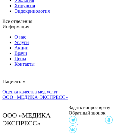
Урология
Хирургия
Эндокринология
Все отделения
Информация
О нас
Услуги
Акции
Врачи
Цены
Контакты
Пациентам
Оценка качества мед.услуг
Клиника на ул.
ООО «МЕДИКА-ЭКСПРЕСС»
Чайковского, 4А
Согласие на обработку,
Задать вопрос врачу
хранение и передачу
Обратный звонок
персональных данных
ООО «МЕДИКА-
Политика в отношении
ЭКСПРЕСС»
обработки персональных
данных