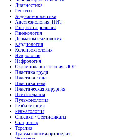
Диагностика
Рентген
Абдоминопластика
Анестезиология. ПИТ
Гастроэнтерология
Гинекология
Дерматокосметология
Кардиология
Колопроктология
Неврология
Нефрология
Оториноларингология. ЛОР
Пластика груди
Пластика лица
Пластика тела
Пластическая хирургия
Психотерапия
Пульмонология
Реабилитация
Ревматология
Справки / Сертификаты
Стационар
Терапия
Травматология-ортопедия