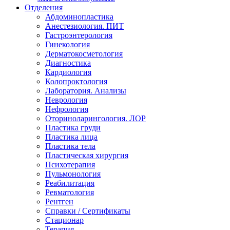
Отделения
Абдоминопластика
Анестезиология. ПИТ
Гастроэнтерология
Гинекология
Дерматокосметология
Диагностика
Кардиология
Колопроктология
Лаборатория. Анализы
Неврология
Нефрология
Оториноларингология. ЛОР
Пластика груди
Пластика лица
Пластика тела
Пластическая хирургия
Психотерапия
Пульмонология
Реабилитация
Ревматология
Рентген
Справки / Сертификаты
Стационар
Терапия