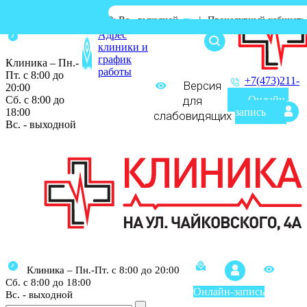
с 8:00 до 18:00; Вс.- выходной
|
Процедурный кабинет: Пн.-Сб. с 08:
Адрес
клиники и
график
Клиника – Пн.-
работы
Пт. с 8:00 до
+7(473)211-
Версия
20:00
03-03
Сб. с 8:00 до
для
Онлайн-
18:00
запись
слабовидящих
Вс. - выходной
Клиника – Пн.-Пт. с 8:00 до 20:00
Сб. с 8:00 до 18:00
Онлайн-запись
Вс. - выходной