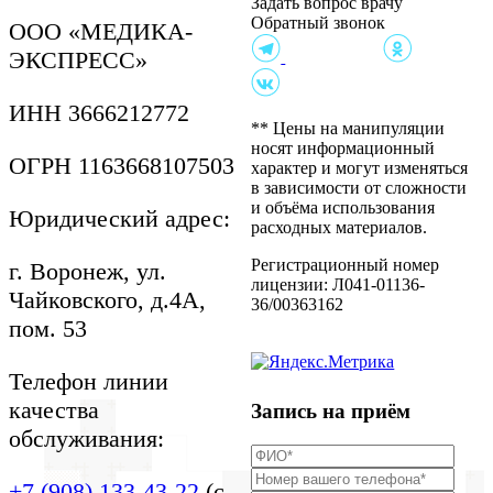
Задать вопрос врачу
хранение и передачу
Обратный звонок
персональных данных
ООО «МЕДИКА-
Политика в отношении
ЭКСПРЕСС»
обработки персональных
данных
Согласие пациента на
ИНН 3666212772
осмотр
** Цены на манипуляции
Правила внутреннего
носят информационный
ОГРН 1163668107503
распорядка
характер и могут изменяться
Контролирующие
в зависимости от сложности
организации
и объёма использования
Юридический адрес:
Приказы на проведение
расходных материалов.
акций
Документы
Регистрационный номер
г. Воронеж, ул.
Информация для
лицензии: Л041-01136-
Чайковского, д.4А,
пациентов
36/00363162
пом. 53
Телефон линии
качества
Запись на приём
обслуживания:
+7 (908) 133-43-22
(с