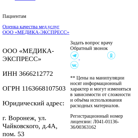
Пациентам
Оценка качества мед.услуг
Клиника на ул.
ООО «МЕДИКА-ЭКСПРЕСС»
Чайковского, 4А
Согласие на обработку,
Задать вопрос врачу
хранение и передачу
Обратный звонок
персональных данных
ООО «МЕДИКА-
Политика в отношении
ЭКСПРЕСС»
обработки персональных
данных
Согласие пациента на
ИНН 3666212772
осмотр
** Цены на манипуляции
Правила внутреннего
носят информационный
ОГРН 1163668107503
распорядка
характер и могут изменяться
Контролирующие
в зависимости от сложности
организации
и объёма использования
Юридический адрес:
Приказы на проведение
расходных материалов.
акций
Документы
Регистрационный номер
г. Воронеж, ул.
Информация для
лицензии: Л041-01136-
Чайковского, д.4А,
пациентов
36/00363162
пом. 53