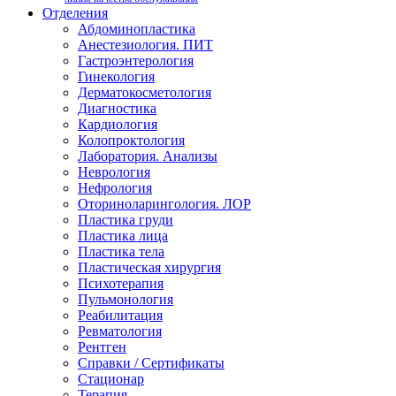
Отделения
Абдоминопластика
Анестезиология. ПИТ
Гастроэнтерология
Гинекология
Дерматокосметология
Диагностика
Кардиология
Колопроктология
Лаборатория. Анализы
Неврология
Нефрология
Оториноларингология. ЛОР
Пластика груди
Пластика лица
Пластика тела
Пластическая хирургия
Психотерапия
Пульмонология
Реабилитация
Ревматология
Рентген
Справки / Сертификаты
Стационар
Терапия