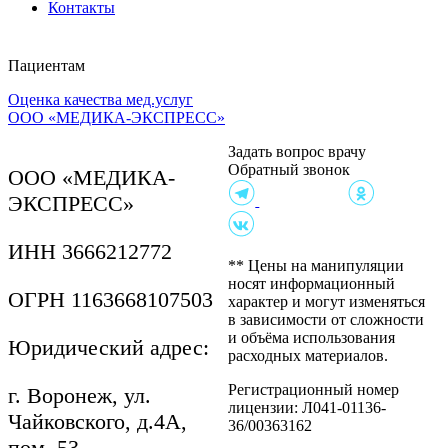
Контакты
Пациентам
Оценка качества мед.услуг
Клиника на ул.
ООО «МЕДИКА-ЭКСПРЕСС»
Чайковского, 4А
Согласие на обработку,
Задать вопрос врачу
хранение и передачу
Обратный звонок
персональных данных
ООО «МЕДИКА-
Политика в отношении
ЭКСПРЕСС»
обработки персональных
данных
Согласие пациента на
ИНН 3666212772
осмотр
** Цены на манипуляции
Правила внутреннего
носят информационный
ОГРН 1163668107503
распорядка
характер и могут изменяться
Контролирующие
в зависимости от сложности
организации
и объёма использования
Юридический адрес:
Приказы на проведение
расходных материалов.
акций
Документы
Регистрационный номер
г. Воронеж, ул.
Информация для
лицензии: Л041-01136-
Чайковского, д.4А,
пациентов
36/00363162
пом. 53