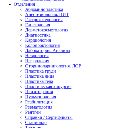
Отделения
Абдоминопластика
Анестезиология. ПИТ
Гастроэнтерология
Гинекология
Дерматокосметология
Диагностика
Кардиология
Колопроктология
Лаборатория. Анализы
Неврология
Нефрология
Оториноларингология. ЛОР
Пластика груди
Пластика лица
Пластика тела
Пластическая хирургия
Психотерапия
Пульмонология
Реабилитация
Ревматология
Рентген
Справки / Сертификаты
Стационар
Терапия