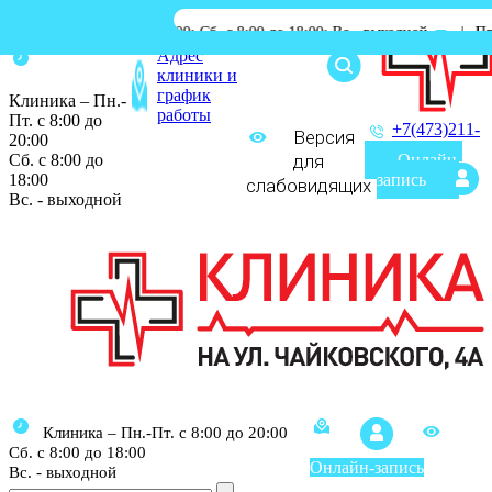
 с 8:00 до 20:00; Сб. с 8:00 до 18:00; Вс.- выходной
|
Процедурный к
Адрес
клиники и
график
Клиника – Пн.-
работы
Пт. с 8:00 до
+7(473)211-
Версия
20:00
03-03
Сб. с 8:00 до
для
Онлайн-
18:00
запись
слабовидящих
Вс. - выходной
Клиника – Пн.-Пт. с 8:00 до 20:00
Сб. с 8:00 до 18:00
Онлайн-запись
Вс. - выходной